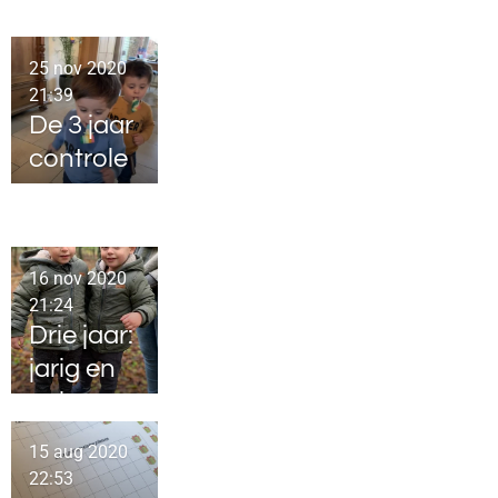
25 nov 2020
21:39
De 3 jaar
controle
16 nov 2020
21:24
Drie jaar:
jarig en
geboren
op
15 aug 2020
Wereld
22:53