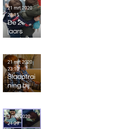
21 mrt 2020
23:15
De 2
jaars
controle
21 mrt 2020
23:10
Slaaptrai
ning bij
een
tweeling
3 mei 2020
21:29