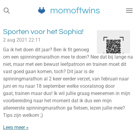
Ga
momoftwins
direct
naar
de
Sporten voor het Sophia!
hoofdinhoud
2 aug 2021
22:11
Ga ik het doen dit jaar? Ben ik fit genoeg
om een spinningmarathon mee te doen? Nee dat bij lange na
niet, maar met een bewust leefpatroon en trainen moet dit
vast goed gaan komen, toch? Dit jaar is de
spinningmarathon al 2 keer eerder verzet, van februari naar
juni en nu naar 18 september welke vooralsnog door
gaat, trainen maar dus! Ik wil jullie graag meenemen in mijn
voorbereiding naar het moment dat ik dus een mijn
allereerste spinningmarathon ga fietsen, lezen jullie mee?
Tips zijn welkom ;)
Lees meer »