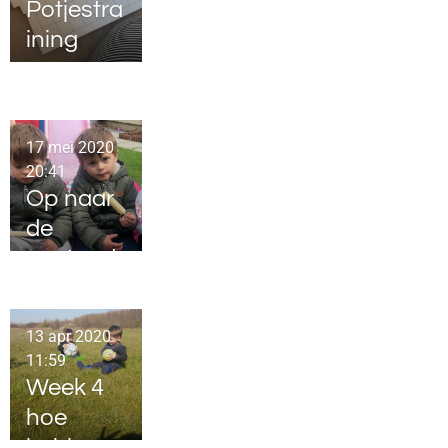
Prematu
Potjestra
rendag
ining
17 mei 2020
20:41
Op naar
de
gastoud
er
13 apr 2020
11:59
Week 4
hoe
hebben