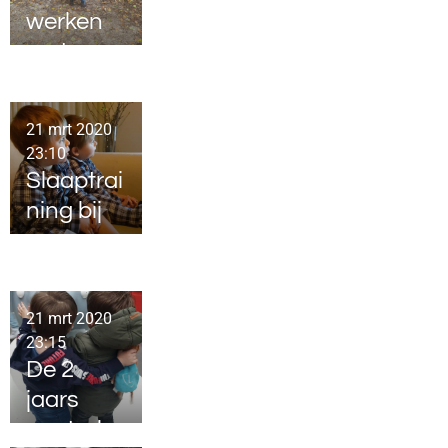
werken
met een
tweeling
kan dat?
21 mrt 2020
23:10
Slaaptrai
ning bij
een
tweeling
21 mrt 2020
23:15
De 2
jaars
controle