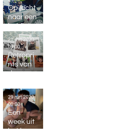
Op jacht
naar een
bakfiets
21 mrt 2020
09:00
Retropri
nts van
de
Fotofabri
ek.nl
29 mrt 2020
00:00
Een
week uit
het leven