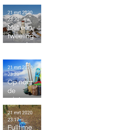
21 mrt 2020
23:20
Met een
tweeling
naar de
sneeuw,
do or
21 mrt 2020
don't?
23:20
Op naar
de
wintersp
ort
21 mrt 2020
23:17
Fulltime