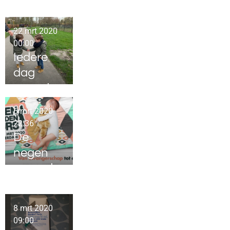
van een
werkend
22 mrt 2020
e mama
00:00
Iedere
dag
papadag
6 mrt 2020
22:36
De
negen
maande
n beurs
8 mrt 2020
09:00