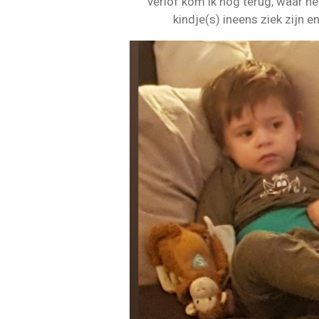
verlof kom ik nog terug, waar he
kindje(s) ineens ziek zijn e