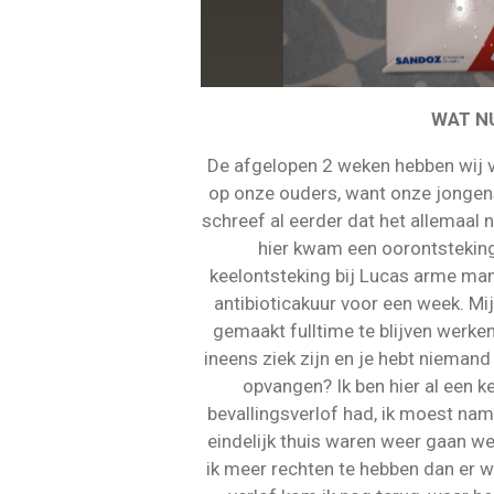
WAT N
De afgelopen 2 weken hebben wij 
op onze ouders, want onze jongens
schreef al eerder dat het allemaal n
hier kwam een oorontsteking 
keelontsteking bij Lucas arme man
antibioticakuur voor een week. Mi
gemaakt fulltime te blijven werken
ineens ziek zijn en je hebt niemand 
opvangen? Ik ben hier al een k
bevallingsverlof had, ik moest name
eindelijk thuis waren weer gaan w
ik meer rechten te hebben dan er 