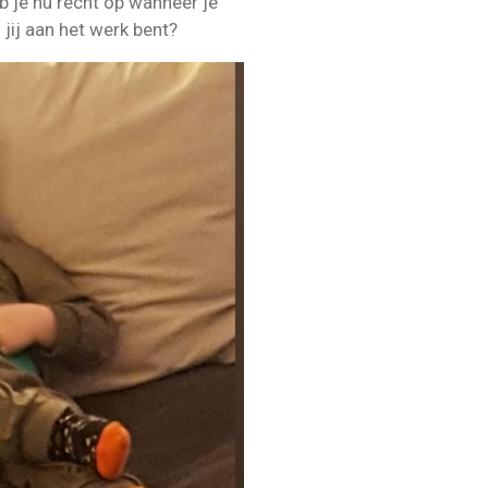
b je nu recht op wanneer je
n jij aan het werk bent?