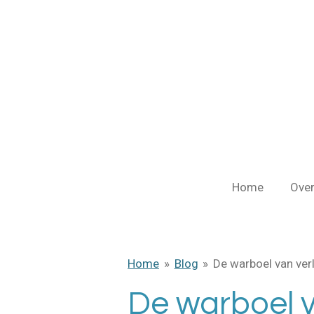
Ga
direct
naar
de
hoofdinhoud
Home
Over
Home
»
Blog
»
De warboel van ver
De warboel v