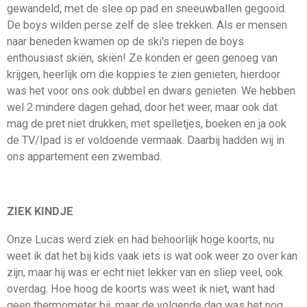
gewandeld, met de slee op pad en sneeuwballen gegooid.
De boys wilden perse zelf de slee trekken. Als er mensen
naar beneden kwamen op de ski's riepen de boys
enthousiast skiën, skiën! Ze konden er geen genoeg van
krijgen, heerlijk om die koppies te zien genieten, hierdoor
was het voor ons ook dubbel en dwars genieten. We hebben
wel 2 mindere dagen gehad, door het weer, maar ook dat
mag de pret niet drukken, met spelletjes, boeken en ja ook
de TV/Ipad is er voldoende vermaak. Daarbij hadden wij in
ons appartement een zwembad.
ZIEK KINDJE
Onze Lucas werd ziek en had behoorlijk hoge koorts, nu
weet ik dat het bij kids vaak iets is wat ook weer zo over kan
zijn, maar hij was er echt niet lekker van en sliep veel, ook
overdag. Hoe hoog de koorts was weet ik niet, want had
geen thermometer bij, maar de volgende dag was het nog