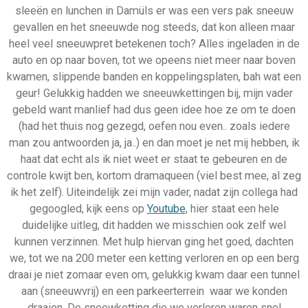
sleeën en lunchen in Damüls er was een vers pak sneeuw
gevallen en het sneeuwde nog steeds, dat kon alleen maar
heel veel sneeuwpret betekenen toch? Alles ingeladen in de
auto en op naar boven, tot we opeens niet meer naar boven
kwamen, slippende banden en koppelingsplaten, bah wat een
geur! Gelukkig hadden we sneeuwkettingen bij, mijn vader
gebeld want manlief had dus geen idee hoe ze om te doen
(had het thuis nog gezegd, oefen nou even.. zoals iedere
man zou antwoorden ja, ja..) en dan moet je net mij hebben, ik
haat dat echt als ik niet weet er staat te gebeuren en de
controle kwijt ben, kortom dramaqueen (viel best mee, al zeg
ik het zelf). Uiteindelijk zei mijn vader, nadat zijn collega had
gegoogled, kijk eens op
Youtube
, hier staat een hele
duidelijke uitleg, dit hadden we misschien ook zelf wel
kunnen verzinnen. Met hulp hiervan ging het goed, dachten
we, tot we na 200 meter een ketting verloren en op een berg
draai je niet zomaar even om, gelukkig kwam daar een tunnel
aan (sneeuwvrij) en een parkeerterrein waar we konden
draaien. De sneewketting die we verloren waren snel