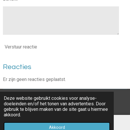
Verstuur reactie
Reacties
Er zijn geen reacties geplaatst.
Deze website gebruikt cookies voor analyse-
© 2020 - 2026 momoftwins
doeleinden en/of het tonen van advertenties. Door
Powered by
JouwWeb
gebruik te blijven maken van de site gaat u hiermee
akkoord.
Akkoord
E-mailadres
Instagram