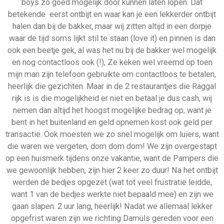
boys zo goed mogelijk door kunnen laten lopen. Dat
betekende eerst ontbijt en waar kan je een lekkerder ontbijt
halen dan bij de bakker, maar wij zitten altijd in een dorpje
waar de tijd soms lijkt stil te staan (love it) en pinnen is dan
ook een beetje gek, al was het nu bij de bakker wel mogelijk
en nog contactloos ook (!), Ze keken wel vreemd op toen
mijn man zijn telefoon gebruikte om contactloos te betalen,
heerlijk die gezichten. Maar in de 2 restaurantjes die Raggal
rijk is is die mogelijkheid er niet en betaal je dus cash, wij
nemen dan altijd het hoogst mogelijke bedrag op, want je
bent in het buitenland en geld opnemen kost ook geld per
transactie. Ook moesten we zo snel mogelijk om luiers, want
die waren we vergeten, dom dom dom! We zijn overgestapt
op een huismerk tijdens onze vakantie, want de Pampers die
we gewoonlijk hebben, zijn hier 2 keer zo duur! Na het ontbijt
werden de bedjes opgezet (wat tot veel frustratie leidde,
want 1 van de bedjes werkte niet bepaald mee) en zijn we
gaan slapen. 2 uur lang, heerlijk! Nadat we allemaal lekker
opgefrist waren zijn we richting Damüls gereden voor een