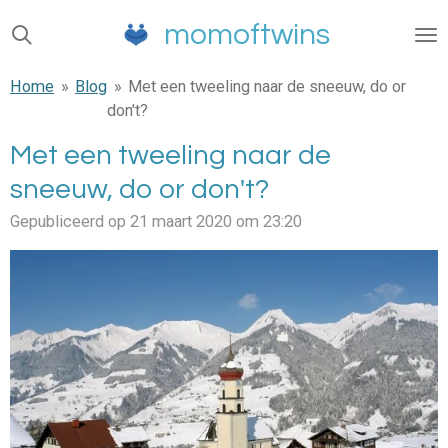
Ga
momoftwins
direct
naar
Home
»
Blog
»
Met een tweeling naar de sneeuw, do or
de
don't?
hoofdinhoud
Met een tweeling naar de
sneeuw, do or don't?
Gepubliceerd op 21 maart 2020 om 23:20